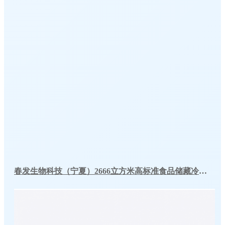
春发生物科技（宁夏）2666立方米高标准食品储藏冷库工程案例