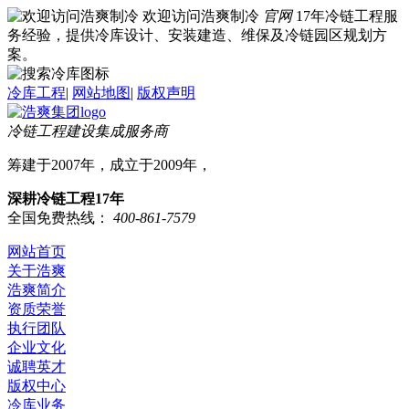
欢迎访问浩爽制冷
官网
17年冷链工程服
务经验，提供冷库设计、安装建造、维保及冷链园区规划方
案。
冷库工程
|
网站地图
|
版权声明
冷链工程建设集成服务商
筹建于2007年，成立于2009年，
深耕冷链工程17年
全国免费热线：
400-861-7579
网站首页
关于浩爽
浩爽简介
资质荣誉
执行团队
企业文化
诚聘英才
版权中心
冷库业务