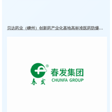
贝达药业（嵊州）创新药产业化基地高标准医药防爆冷库建造工程案例