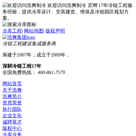
欢迎访问浩爽制冷
官网
17年冷链工程服
务经验，提供冷库设计、安装建造、维保及冷链园区规划方
案。
冷库工程
|
网站地图
|
版权声明
冷链工程建设集成服务商
筹建于2007年，成立于2009年，
深耕冷链工程17年
全国免费热线：
400-861-7579
网站首页
关于浩爽
浩爽简介
资质荣誉
执行团队
企业文化
诚聘英才
版权中心
冷库业务