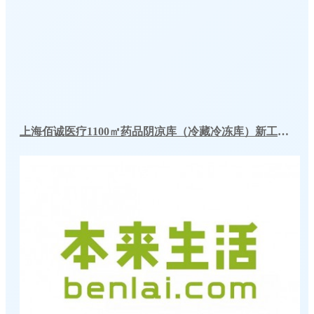
上海佰诚医疗1100㎡药品阴凉库（冷藏冷冻库）新工程案例