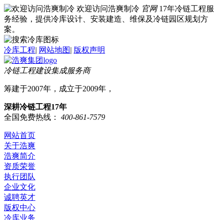
欢迎访问浩爽制冷
官网
17年冷链工程服
务经验，提供冷库设计、安装建造、维保及冷链园区规划方
案。
冷库工程
|
网站地图
|
版权声明
冷链工程建设集成服务商
筹建于2007年，成立于2009年，
深耕冷链工程17年
全国免费热线：
400-861-7579
网站首页
关于浩爽
浩爽简介
资质荣誉
执行团队
企业文化
诚聘英才
版权中心
冷库业务