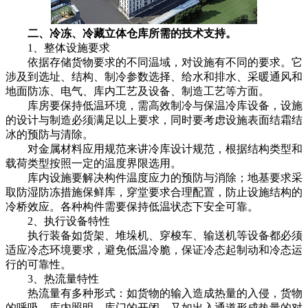
二、冷冻、冷藏立体仓库所需的技术支持。
1、整体设施要求
依据存储货物要求的不同温域，对设施有不同的要求。它
涉及到选址、结构、制冷参数选择、给水和排水、采暖通风和
地面防冻、电气、库内工艺及设备、制造工艺等方面。
库房要保持低温环境，需高效制冷与保温冷库设备，设施
的设计与制造必须满足以上要求，同时要考虑设施表面结霜结
冰的预防与清除。
对金属材料应用规范来讲冷库设计规范，根据结构类型和
载荷类型按照一定的温度界限选用。
库内设施要解决构件温度应力的预防与消除；地基要求采
取防湿防冻措施保鲜库，穿堂要求合理配置，防止设施结构的
冷桥效应。各种构件需要保持低温状态下安全可靠。
2、执行设备特性
执行装备如货架、堆垛机、穿梭车、输送机等设备都必须
适应冷态环境要求，避免低温冷脆，保证冷态起制动和冷态运
行的可靠性。
3、热流量特性
热流量有多种形式：如货物的输入造成热量的入侵，货物
的呼吸、库内照明、库门的开闭，又如出入通道形成热量的对