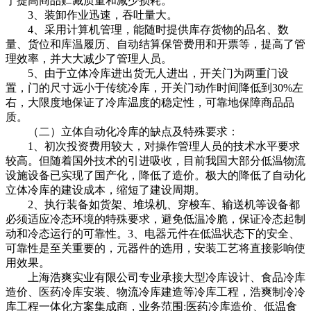
于提高商品贮藏质量和减少损耗。
3、装卸作业迅速，吞吐量大。
4、采用计算机管理，能随时提供库存货物的品名、数
量、货位和库温履历、自动结算保管费用和开票等，提高了管
理效率，并大大减少了管理人员。
5、由于立体冷库进出货无人进出，开关门为两重门设
置，门的尺寸远小于传统冷库，开关门动作时间降低到30%左
右，大限度地保证了冷库温度的稳定性，可靠地保障商品品
质。
（二）立体自动化冷库的缺点及特殊要求：
1、初次投资费用较大，对操作管理人员的技术水平要求
较高。但随着国外技术的引进吸收，目前我国大部分低温物流
设施设备已实现了国产化，降低了造价。极大的降低了自动化
立体冷库的建设成本，缩短了建设周期。
2、执行装备如货架、堆垛机、穿梭车、输送机等设备都
必须适应冷态环境的特殊要求，避免低温冷脆，保证冷态起制
动和冷态运行的可靠性。3、电器元件在低温状态下的安全、
可靠性是至关重要的，元器件的选用，安装工艺将直接影响使
用效果。
上海浩爽实业有限公司专业承接大型冷库设计、食品冷库
造价、医药冷库安装、物流冷库建造等冷库工程，浩爽制冷冷
库工程一体化方案集成商，业务范围:医药冷库造价、低温食