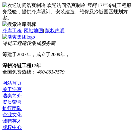
欢迎访问浩爽制冷
官网
17年冷链工程服
务经验，提供冷库设计、安装建造、维保及冷链园区规划方
案。
冷库工程
|
网站地图
|
版权声明
冷链工程建设集成服务商
筹建于2007年，成立于2009年，
深耕冷链工程17年
全国免费热线：
400-861-7579
网站首页
关于浩爽
浩爽简介
资质荣誉
执行团队
企业文化
诚聘英才
版权中心
冷库业务