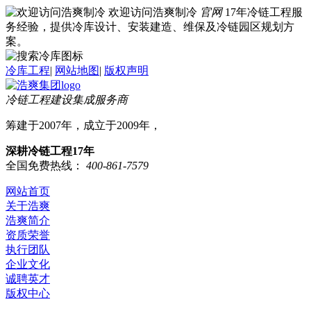
欢迎访问浩爽制冷
官网
17年冷链工程服
务经验，提供冷库设计、安装建造、维保及冷链园区规划方
案。
冷库工程
|
网站地图
|
版权声明
冷链工程建设集成服务商
筹建于2007年，成立于2009年，
深耕冷链工程17年
全国免费热线：
400-861-7579
网站首页
关于浩爽
浩爽简介
资质荣誉
执行团队
企业文化
诚聘英才
版权中心
冷库业务