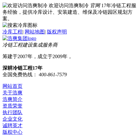
欢迎访问浩爽制冷
官网
17年冷链工程服
务经验，提供冷库设计、安装建造、维保及冷链园区规划方
案。
冷库工程
|
网站地图
|
版权声明
冷链工程建设集成服务商
筹建于2007年，成立于2009年，
深耕冷链工程17年
全国免费热线：
400-861-7579
网站首页
关于浩爽
浩爽简介
资质荣誉
执行团队
企业文化
诚聘英才
版权中心
冷库业务