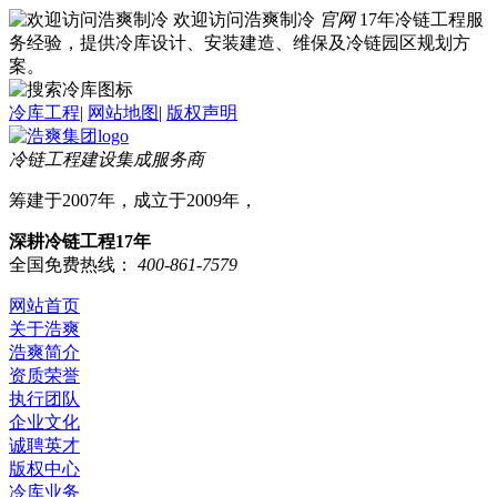
欢迎访问浩爽制冷
官网
17年冷链工程服
务经验，提供冷库设计、安装建造、维保及冷链园区规划方
案。
冷库工程
|
网站地图
|
版权声明
冷链工程建设集成服务商
筹建于2007年，成立于2009年，
深耕冷链工程17年
全国免费热线：
400-861-7579
网站首页
关于浩爽
浩爽简介
资质荣誉
执行团队
企业文化
诚聘英才
版权中心
冷库业务