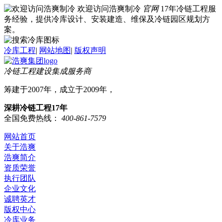
欢迎访问浩爽制冷
官网
17年冷链工程服
务经验，提供冷库设计、安装建造、维保及冷链园区规划方
案。
冷库工程
|
网站地图
|
版权声明
冷链工程建设集成服务商
筹建于2007年，成立于2009年，
深耕冷链工程17年
全国免费热线：
400-861-7579
网站首页
关于浩爽
浩爽简介
资质荣誉
执行团队
企业文化
诚聘英才
版权中心
冷库业务