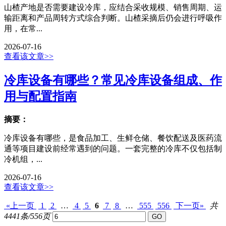
山楂产地是否需要建设冷库，应结合采收规模、销售周期、运
输距离和产品周转方式综合判断。山楂采摘后仍会进行呼吸作
用，在常...
2026-07-16
查看该文章>>
冷库设备有哪些？常见冷库设备组成、作
用与配置指南
摘要：
冷库设备有哪些，是食品加工、生鲜仓储、餐饮配送及医药流
通等项目建设前经常遇到的问题。一套完整的冷库不仅包括制
冷机组，...
2026-07-16
查看该文章>>
«上一页
1
2
…
4
5
6
7
8
…
555
556
下一页»
共
4441条/556页