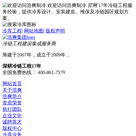
欢迎访问浩爽制冷
官网
17年冷链工程服
务经验，提供冷库设计、安装建造、维保及冷链园区规划方
案。
冷库工程
|
网站地图
|
版权声明
冷链工程建设集成服务商
筹建于2007年，成立于2009年，
深耕冷链工程17年
全国免费热线：
400-861-7579
网站首页
关于浩爽
浩爽简介
资质荣誉
执行团队
企业文化
诚聘英才
版权中心
冷库业务