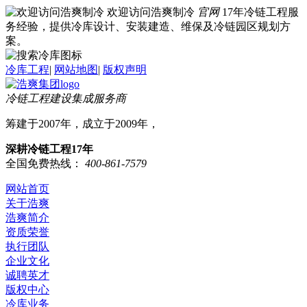
欢迎访问浩爽制冷
官网
17年冷链工程服
务经验，提供冷库设计、安装建造、维保及冷链园区规划方
案。
冷库工程
|
网站地图
|
版权声明
冷链工程建设集成服务商
筹建于2007年，成立于2009年，
深耕冷链工程17年
全国免费热线：
400-861-7579
网站首页
关于浩爽
浩爽简介
资质荣誉
执行团队
企业文化
诚聘英才
版权中心
冷库业务