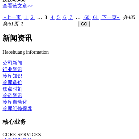
查看该文章>>
«上一页
1
2
…
3
4
5
6
7
…
60
61
下一页»
共485
条/61页
新闻资讯
Haoshuang information
公司新闻
行业资讯
冷库知识
冷库造价
焦点时刻
冷链资讯
冷库自动化
冷库维修保养
核心业务
CORE SERVICES