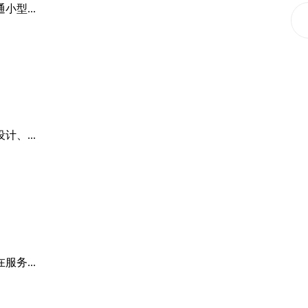
型...
、...
务...