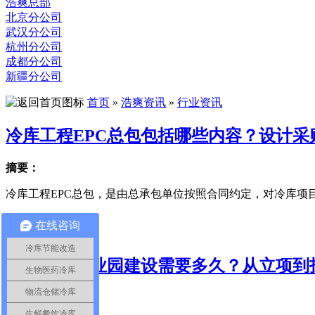
浩爽总部
北京分公司
武汉分公司
杭州分公司
成都分公司
新疆分公司
首页
»
浩爽资讯
»
行业资讯
冷库工程EPC总包包括哪些内容？设计采
摘要：
冷库工程EPC总包，是由总承包单位按照合同约定，对冷库项目
2026-07-28
在线咨询
查看该文章>>
冷库节能改造
大型冷冻工业园建设需要多久？从立项到
生物医药冷库
物流仓储冷库
摘要：
生鲜餐饮冷库