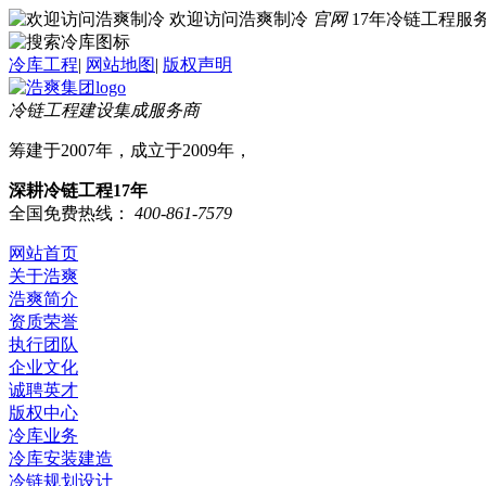
欢迎访问浩爽制冷
官网
17年冷链工程
冷库工程
|
网站地图
|
版权声明
冷链工程建设集成服务商
筹建于2007年，成立于2009年，
深耕冷链工程17年
全国免费热线：
400-861-7579
网站首页
关于浩爽
浩爽简介
资质荣誉
执行团队
企业文化
诚聘英才
版权中心
冷库业务
冷库安装建造
冷链规划设计