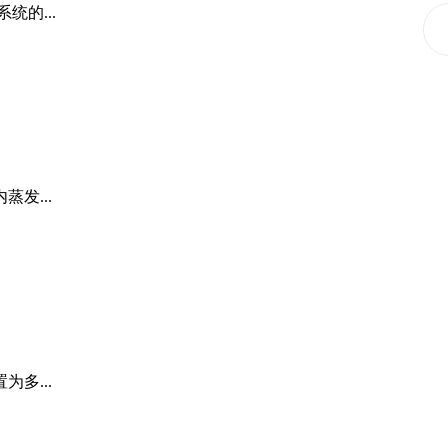
的...
发...
多...